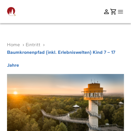
Home
Eintritt
Baumkronenpfad (inkl. Erlebniswelten) Kind 7 – 17
Jahre